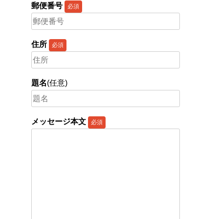
郵便番号
必須
住所
必須
題名
(任意)
メッセージ本文
必須